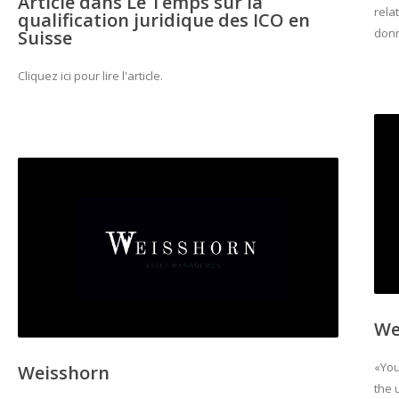
Article dans Le Temps sur la
rela
qualification juridique des ICO en
don
Suisse
Cliquez ici pour lire l'article.
We
«You
Weisshorn
the 